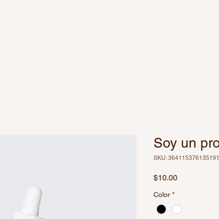
Soy un pr
SKU: 36411537613519
Precio
$10.00
Color
*